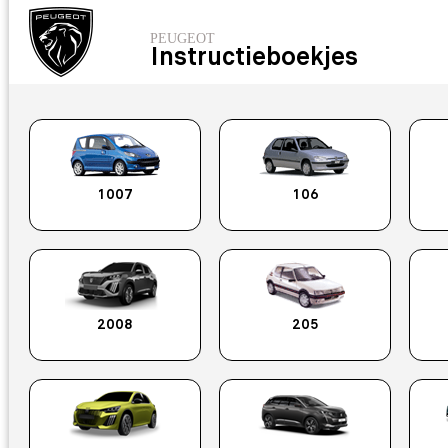
PEUGEOT
Instructieboekjes
Kies uw auto
1007
106
2008
205